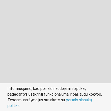
2011- 2026 © cvvilnius.lt
Visos teisės saugomos įstatymo.
Informuojame, kad portale naudojami slapukai,
padedantys užtikrinti funkcionalumą ir paslaugų kokybę.
person
work
Tęsdami naršymą jus sutinkate su
portalo slapukų
IEŠKANTIEMS DARBO
DARBDAVIAMS
politika
.