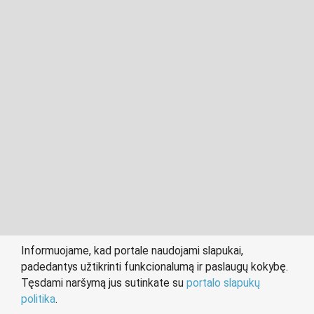
2011- 2026 © cvvilnius.lt
Visos teisės saugomos įstatymo.
Informuojame, kad portale naudojami slapukai,
padedantys užtikrinti funkcionalumą ir paslaugų kokybę.
person
work
Tęsdami naršymą jus sutinkate su
portalo slapukų
IEŠKANTIEMS DARBO
DARBDAVIAMS
politika
.