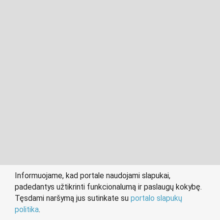
2011- 2026 © cvvilnius.lt
Visos teisės saugomos įstatymo.
Informuojame, kad portale naudojami slapukai,
padedantys užtikrinti funkcionalumą ir paslaugų kokybę.
person
work
Tęsdami naršymą jus sutinkate su
portalo slapukų
IEŠKANTIEMS DARBO
DARBDAVIAMS
politika
.