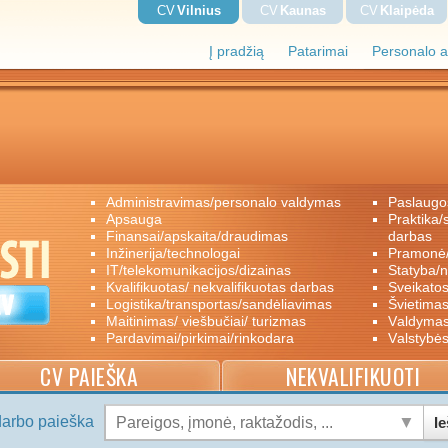
CV
Vilnius
CV
Kaunas
CV
Klaipėda
Į pradžią
Patarimai
Personalo a
administravimas/personalo valdymas
paslaugo
apsauga
praktika/savanoriškas darbas/papildomas
finansai/apskaita/draudimas
darbas
inžinerija/technologai
pramon
IT/telekomunikacijos/dizainas
statyba/
kvalifikuotas/ nekvalifikuotas darbas
sveikato
logistika/transportas/sandėliavimas
švietimas
maitinimas/ viešbučiai/ turizmas
valdyma
pardavimai/pirkimai/rinkodara
valstybė
CV PAIEŠKA
NEKVALIFIKUOTI
darbo paieška
Ie