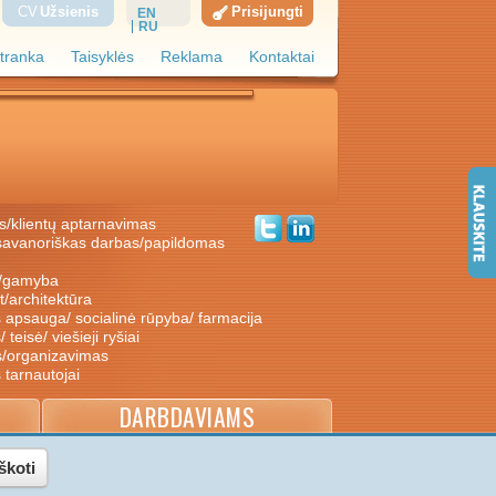
CV
Užsienis
Prisijungti
EN
RU
tranka
Taisyklės
Reklama
Kontaktai
s/klientų aptarnavimas
ė/gamyba
nt/architektūra
s apsauga/ socialinė rūpyba/ farmacija
/ teisė/ viešieji ryšiai
s/organizavimas
s tarnautojai
DARBDAVIAMS
škoti