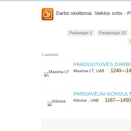
Darbo skelbimai. Veiklos sritis - 
Padavėjas
2
Pardavėjas
13
1 puslapis
PARDUOTUVĖS DARBUO
1240―14
Maxima LT, UAB
PARDAVĖJAI-KONSUL
1167―1450
Kilminė , UAB