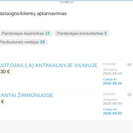
Paslaugos/klientų aptarnavimas
Pardavėjas-kasininkas
15
Pardavėjas-konsultantas
6
Parduotuvės vedėjas
28
TOJAS (-A) ANTAKALNYJE VILNIUJE
#258396
Atnaujinta:
30 €
2026-08-04
Galioja iki:
2026-08-24
TANTAI ŽIRMŪNUOSE
#258383
Atnaujinta:
 €
2026-08-04
Galioja iki:
2026-09-03