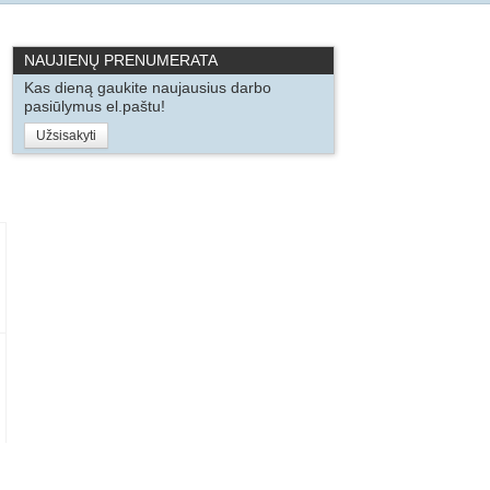
NAUJIENŲ PRENUMERATA
Kas dieną gaukite naujausius darbo
pasiūlymus el.paštu!
Užsisakyti