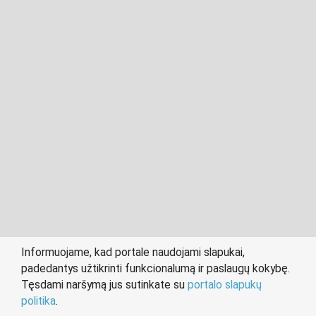
2011- 2026 © cvvilnius.lt
Visos teisės saugomos įstatymo.
Informuojame, kad portale naudojami slapukai,
padedantys užtikrinti funkcionalumą ir paslaugų kokybę.
person
work
Tęsdami naršymą jus sutinkate su
portalo slapukų
IEŠKANTIEMS DARBO
DARBDAVIAMS
politika
.