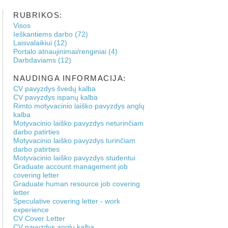
RUBRIKOS:
Visos
Ieškantiems darbo (72)
Laisvalaikiui (12)
Portalo atnaujinimai/renginiai (4)
Darbdaviams (12)
NAUDINGA INFORMACIJA:
CV pavyzdys švedų kalba
CV pavyzdys ispanų kalba
Rimto motyvacinio laiško pavyzdys anglų
kalba
Motyvacinio laiško pavyzdys neturinčiam
darbo patirties
Motyvacinio laiško pavyzdys turinčiam
darbo patirties
Motyvacinio laiško pavyzdys studentui
Graduate account management job
covering letter
Graduate human resource job covering
letter
Speculative covering letter - work
experience
CV Cover Letter
CV pavyzdys anglų kalba