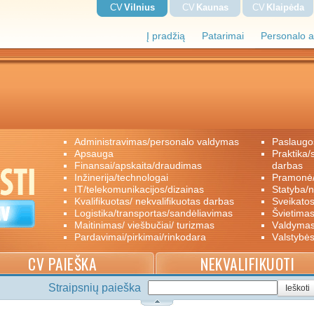
CV
Vilnius
CV
Kaunas
CV
Klaipėda
Į pradžią
Patarimai
Personalo a
administravimas/personalo valdymas
paslaugo
apsauga
praktika/savanoriškas darbas/papildomas
finansai/apskaita/draudimas
darbas
inžinerija/technologai
pramon
IT/telekomunikacijos/dizainas
statyba/
kvalifikuotas/ nekvalifikuotas darbas
sveikato
logistika/transportas/sandėliavimas
švietimas
maitinimas/ viešbučiai/ turizmas
valdyma
pardavimai/pirkimai/rinkodara
valstybė
CV PAIEŠKA
NEKVALIFIKUOTI
Straipsnių paieška