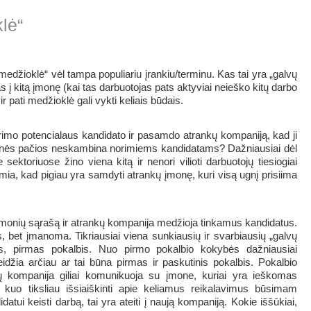
lė“
medžioklė“ vėl tampa populiariu įrankiu/terminu. Kas tai yra „galvų
s į kitą įmonę (kai tas darbuotojas pats aktyviai neieško kitų darbo
r pati medžioklė gali vykti keliais būdais.
imo potencialaus kandidato ir pasamdo atrankų kompaniją, kad ji
onės pačios neskambina norimiems kandidatams? Dažniausiai dėl
ektoriuose žino viena kitą ir nenori vilioti darbuotojų tiesiogiai
emia, kad pigiau yra samdyti atrankų įmonę, kuri visą ugnį prisiima
įmonių sąrašą ir atrankų kompanija medžioja tinkamus kandidatus.
, bet įmanoma. Tikriausiai viena sunkiausių ir svarbiausių „galvų
s, pirmas pokalbis. Nuo pirmo pokalbio kokybės dažniausiai
eidžia arčiau ar tai būna pirmas ir paskutinis pokalbis. Pokalbio
ų kompanija giliai komunikuoja su įmone, kuriai yra ieškomas
 kuo tiksliau išsiaiškinti apie keliamus reikalavimus būsimam
atui keisti darbą, tai yra ateiti į naują kompaniją. Kokie iššūkiai,