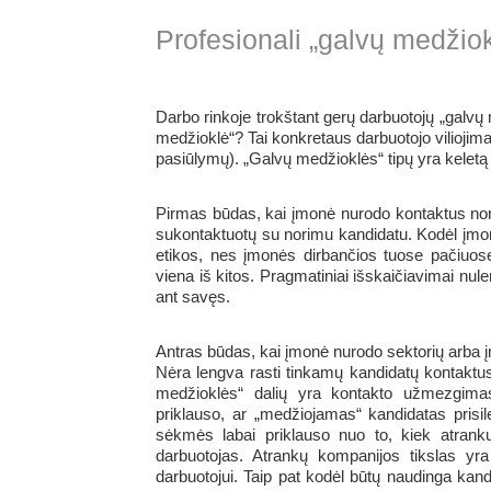
Profesionali „galvų medžiok
Darbo rinkoje trokštant gerų darbuotojų „galvų 
medžioklė“? Tai konkretaus darbuotojo viliojima
pasiūlymų). „Galvų medžioklės“ tipų yra keletą i
Pirmas būdas, kai įmonė nurodo kontaktus nor
sukontaktuotų su norimu kandidatu. Kodėl įm
etikos, nes įmonės dirbančios tuose pačiuose s
viena iš kitos. Pragmatiniai išskaičiavimai nul
ant savęs.
Antras būdas, kai įmonė nurodo sektorių arba 
Nėra lengva rasti tinkamų kandidatų kontaktus
medžioklės“ dalių yra kontakto užmezgima
priklauso, ar „medžiojamas“ kandidatas prisil
sėkmės labai priklauso nuo to, kiek atrank
darbuotojas. Atrankų kompanijos tikslas yra
darbuotojui. Taip pat kodėl būtų naudinga kandid