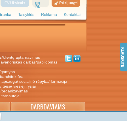
CV
Užsienis
Prisijungti
EN
RU
tranka
Taisyklės
Reklama
Kontaktai
s/klientų aptarnavimas
ė/gamyba
nt/architektūra
s apsauga/ socialinė rūpyba/ farmacija
/ teisė/ viešieji ryšiai
s/organizavimas
s tarnautojai
DARBDAVIAMS