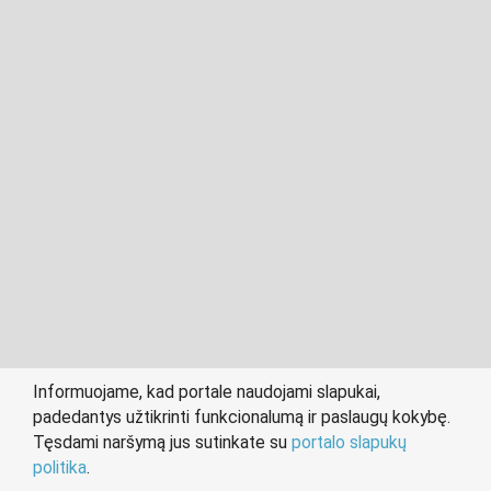
2011- 2026 © cvvilnius.lt
Visos teisės saugomos įstatymo.
Informuojame, kad portale naudojami slapukai,
padedantys užtikrinti funkcionalumą ir paslaugų kokybę.
person
work
Tęsdami naršymą jus sutinkate su
portalo slapukų
IEŠKANTIEMS DARBO
DARBDAVIAMS
politika
.