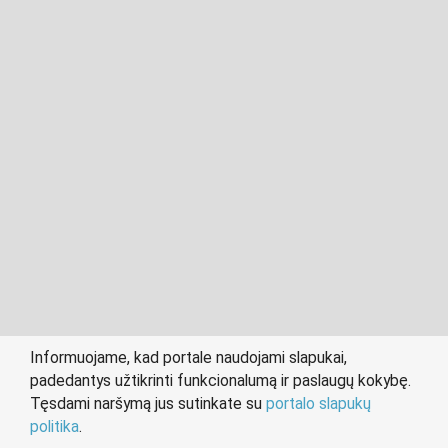
2011- 2026 © cvvilnius.lt
Visos teisės saugomos įstatymo.
Informuojame, kad portale naudojami slapukai,
padedantys užtikrinti funkcionalumą ir paslaugų kokybę.
person
work
Tęsdami naršymą jus sutinkate su
portalo slapukų
IEŠKANTIEMS DARBO
DARBDAVIAMS
politika
.