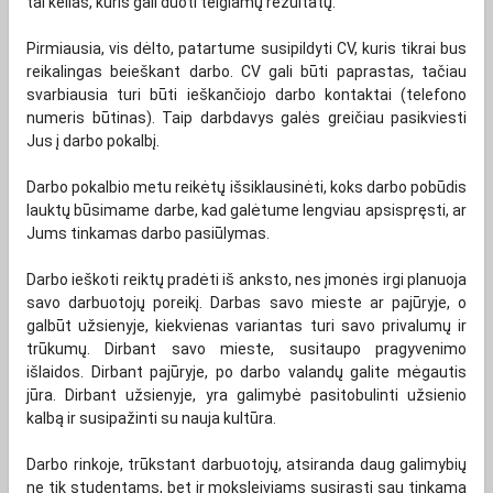
tai kelias, kuris gali duoti teigiamų rezultatų.
Pirmiausia, vis dėlto, patartume susipildyti CV, kuris tikrai bus
reikalingas beieškant darbo. CV gali būti paprastas, tačiau
svarbiausia turi būti ieškančiojo darbo kontaktai (telefono
numeris būtinas). Taip darbdavys galės greičiau pasikviesti
Jus į darbo pokalbį.
Darbo pokalbio metu reikėtų išsiklausinėti, koks darbo pobūdis
lauktų būsimame darbe, kad galėtume lengviau apsispręsti, ar
Jums tinkamas darbo pasiūlymas.
Darbo ieškoti reiktų pradėti iš anksto, nes įmonės irgi planuoja
savo darbuotojų poreikį. Darbas savo mieste ar pajūryje, o
galbūt užsienyje, kiekvienas variantas turi savo privalumų ir
trūkumų. Dirbant savo mieste, susitaupo pragyvenimo
išlaidos. Dirbant pajūryje, po darbo valandų galite mėgautis
jūra. Dirbant užsienyje, yra galimybė pasitobulinti užsienio
kalbą ir susipažinti su nauja kultūra.
Darbo rinkoje, trūkstant darbuotojų, atsiranda daug galimybių
ne tik studentams, bet ir moksleiviams susirasti sau tinkamą