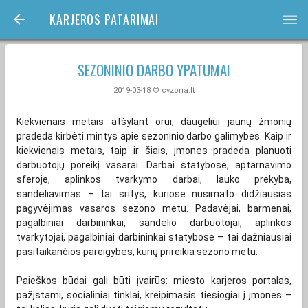
KARJEROS PATARIMAI
bars
SEZONINIO DARBO YPATUMAI
2019-03-18 © cvzona.lt
Kiekvienais metais atšylant orui, daugeliui jaunų žmonių
pradeda kirbėti mintys apie sezoninio darbo galimybes. Kaip ir
kiekvienais metais, taip ir šiais, įmonės pradeda planuoti
darbuotojų poreikį vasarai. Darbai statybose, aptarnavimo
sferoje, aplinkos tvarkymo darbai, lauko prekyba,
sandėliavimas – tai sritys, kuriose nusimato didžiausias
pagyvėjimas vasaros sezono metu. Padavėjai, barmenai,
pagalbiniai darbininkai, sandėlio darbuotojai, aplinkos
tvarkytojai, pagalbiniai darbininkai statybose – tai dažniausiai
pasitaikančios pareigybės, kurių prireikia sezono metu.
Paieškos būdai gali būti įvairūs: miesto karjeros portalas,
pažįstami, socialiniai tinklai, kreipimasis tiesiogiai į įmones –