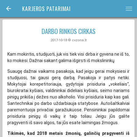
KARJEROS PATARIMAI
bars
DARBO RINKOS CIRKAS
2017-10-18 © cvzona.lt
Kam mokintis, studijuoti, juk vis tiek visi dirba ir gyvena ne iš to,
ko mokėsi. Dažnai sakant galima išgirsti iš mokslininkų.
Suaugę dažnai vaikams pasakoja, kad jeigu gerai mokysiesi ir
studijuosi, tai gausi gerą darbą. Pasakoja ir patys netiki.
Mokytojai korepetitoriauja, gydytojai prisiduria „vokeliais“,
biurokratai kyšiais, valdininkai dideliais kyšiais, seimo nariams
pinigų prikiša į dėžes nuo alkoholio. Visi prisiduria kaip kas gali.
Santechnikai po darbo uždarbiauja statybose. Autošaltkalviai
paremontuoja privačiai garažiukuose. Pensininkai papildomai
prisiduria pinigų iš vaikų ir taip toliau. Jeigu jūs galite
pragyventi iš savo algos, tai jūs esate laimingas žmogus.
Tikimės, kad 2018 metais žmonių, galinčių pragyventi iš