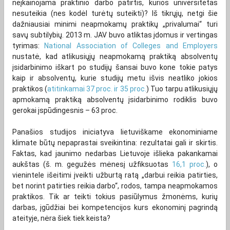
neįkainojama praktinio darbo patirtis, kurios universitetas
nesuteikia (nes kodėl turėtų suteikti)? Iš tikrųjų, netgi šie
dažniausiai minimi neapmokamų praktikų „privalumai“ turi
savų subtilybių. 2013 m. JAV buvo atliktas įdomus ir vertingas
tyrimas:
National Association of Colleges and Employers
nustatė, kad atlikusiųjų neapmokamą praktiką absolventų
įsidarbinimo iškart po studijų šansai buvo kone tokie patys
kaip ir absolventų, kurie studijų metu išvis neatliko jokios
praktikos (
atitinkamai 37 proc. ir 35 proc.
) Tuo tarpu atlikusiųjų
apmokamą praktiką absolventų įsidarbinimo rodiklis buvo
gerokai įspūdingesnis – 63 proc.
Panašios studijos iniciatyva lietuviškame ekonominiame
klimate būtų nepaprastai sveikintina: rezultatai gali ir skirtis.
Faktas, kad jaunimo nedarbas Lietuvoje išlieka pakankamai
aukštas (š. m. gegužės mėnesį užfiksuotas
16,1 proc.
), o
vienintele išeitimi įveikti užburtą ratą „darbui reikia patirties,
bet norint patirties reikia darbo“, rodos, tampa neapmokamos
praktikos. Tik ar teikti tokius pasiūlymus žmonėms, kurių
darbas, įgūdžiai bei kompetencijos kurs ekonominį pagrindą
ateityje, nėra šiek tiek keista?