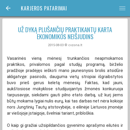
KARJEROS PATARIMAI
bars
UŽ DYKĄ PLUŠANČIŲ PRAKTIKANTŲ KARTA
EKONOMIKOS NEIŠJUDINS
2015-08-03 © cvzona.lt
Vasarinės vieną mėnesį trunkančios neapmokamos
praktikos, privalomos pagal studijų programą, birželio
pradžioje pradėjęs ieškoti mano jaunesnysis brolis atsidūrė
akligatvyje: pasirodo, dauguma vietų stropiai išgraibstytos
buvo prieš gerus keletą mėnesių. Faktas, kad jauni,
aukštosiose mokyklose studijuojantys žmonės konkuruoja
tarpusavyje, siekdami gauti pilno etato darbą, už kurį jiems
būtų mokama lygiai nulis eurų, kai tas darbas net nėra kokioje
nors Jungtinių Tautų atstovybėje, o eilinėje Lietuvos įmonėje
ar viešojoje įstaigoje, švelniai tariant, pribloškia.
O kaip gi gražiai užsipildančios gyvenimo aprašymo eilutės ir