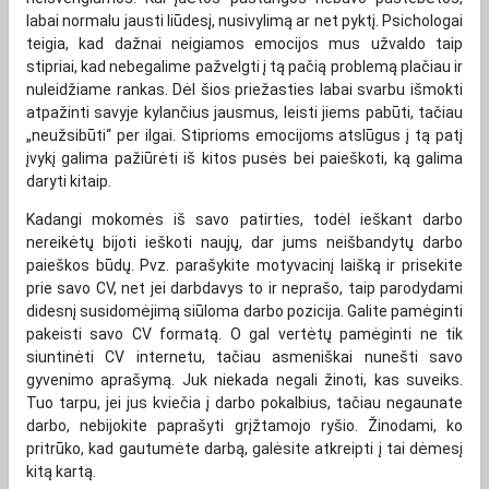
labai normalu jausti liūdesį, nusivylimą ar net pyktį. Psichologai
teigia, kad dažnai neigiamos emocijos mus užvaldo taip
stipriai, kad nebegalime pažvelgti į tą pačią problemą plačiau ir
nuleidžiame rankas. Dėl šios priežasties labai svarbu išmokti
atpažinti savyje kylančius jausmus, leisti jiems pabūti, tačiau
„neužsibūti“ per ilgai. Stiprioms emocijoms atslūgus į tą patį
įvykį galima pažiūrėti iš kitos pusės bei paieškoti, ką galima
daryti kitaip.
Kadangi mokomės iš savo patirties, todėl ieškant darbo
nereikėtų bijoti ieškoti naujų, dar jums neišbandytų darbo
paieškos būdų. Pvz. parašykite motyvacinį laišką ir prisekite
prie savo CV, net jei darbdavys to ir neprašo, taip parodydami
didesnį susidomėjimą siūloma darbo pozicija. Galite pamėginti
pakeisti savo CV formatą. O gal vertėtų pamėginti ne tik
siuntinėti CV internetu, tačiau asmeniškai nunešti savo
gyvenimo aprašymą. Juk niekada negali žinoti, kas suveiks.
Tuo tarpu, jei jus kviečia į darbo pokalbius, tačiau negaunate
darbo, nebijokite paprašyti grįžtamojo ryšio. Žinodami, ko
pritrūko, kad gautumėte darbą, galėsite atkreipti į tai dėmesį
kitą kartą.