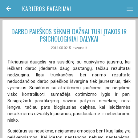
KARJEROS PATARIMAI
bars
DARBO PAIEŠKOS SĖKMEI DAŽNAI TURI ĮTAKOS IR
PSICHOLOGINIAI DALYKAI
2014-05-02 © cvzona.lt
Tikriausiai daugelis yra susidūrę su nusivylimo jausmu, kai
ieškant darbo įdedama daug pastangų, tačiau rezultatai
nedžiugina. Ilgai trunkančios bei norimo rezultato
neduodančios darbo paieškos išvargina tiek jaunesnius, tiek
vyresnius. Susidūrus su atstūmimu, jaučiame, jog negalime
visko kontroliuoti, sumažėja optimizmo lygis ir pan.
Susigrąžinti pasitikėjimą savimi patyrus nesėkmę nėra
lengva, tačiau pats blogiausias dalykas, kai leidžiamės
nesėkmėms užvaldyti jausmus, pasiduodame ir nebedarome
nieko.
Susidūrus su nesėkme, neigiamos emocijos bent kurį laiką yra
neišvengiamos. Kai įdėtos pastangos nebuvo pastebėtos,