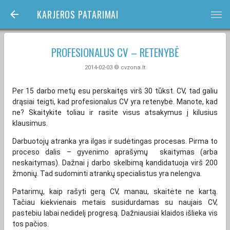
KARJEROS PATARIMAI
bars
PROFESIONALUS CV – RETENYBĖ
2014-02-03 © cvzona.lt
Per 15 darbo metų esu perskaitęs virš 30 tūkst. CV, tad galiu
drąsiai teigti, kad profesionalus CV yra retenybė. Manote, kad
ne? Skaitykite toliau ir rasite visus atsakymus į kilusius
klausimus.
Darbuotojų atranka yra ilgas ir sudėtingas procesas. Pirma to
proceso dalis – gyvenimo aprašymų skaitymas (arba
neskaitymas). Dažnai į darbo skelbimą kandidatuoja virš 200
žmonių. Tad sudominti atrankų specialistus yra nelengva.
Patarimų, kaip rašyti gerą CV, manau, skaitėte ne kartą.
Tačiau kiekvienais metais susidurdamas su naujais CV,
pastebiu labai nedidelį progresą. Dažniausiai klaidos išlieka vis
tos pačios.