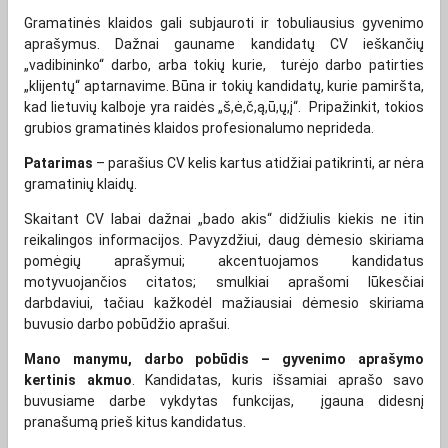
Gramatinės klaidos gali subjauroti ir tobuliausius gyvenimo
aprašymus. Dažnai gauname kandidatų CV ieškančių
„vadibininko“ darbo, arba tokių kurie, turėjo darbo patirties
„klijentų“ aptarnavime. Būna ir tokių kandidatų, kurie pamiršta,
kad lietuvių kalboje yra raidės „š,ė,č,ą,ū,ų,į“. Pripažinkit, tokios
grubios gramatinės klaidos profesionalumo neprideda.
Patarimas
– parašius CV kelis kartus atidžiai patikrinti, ar nėra
gramatinių klaidų.
Skaitant CV labai dažnai „bado akis“ didžiulis kiekis ne itin
reikalingos informacijos. Pavyzdžiui, daug dėmesio skiriama
pomėgių aprašymui; akcentuojamos kandidatus
motyvuojančios citatos; smulkiai aprašomi lūkesčiai
darbdaviui, tačiau kažkodėl mažiausiai dėmesio skiriama
buvusio darbo pobūdžio aprašui.
Mano manymu, darbo pobūdis – gyvenimo aprašymo
kertinis akmuo
. Kandidatas, kuris išsamiai aprašo savo
buvusiame darbe vykdytas funkcijas, įgauna didesnį
pranašumą prieš kitus kandidatus.