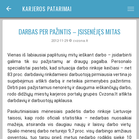
KARJEROS PATARIMAI
bars
DARBAS PER PAŽINTIS – ĮSISENĖJĘS MITAS
2012-11-29 © cvzona.lt
Vienas iš labiausiai paplitusių mitų ieškant darbo – įsidarbinti
galima tik su pažįstamų ar draugų pagalba. Personalo
specialistai pastebi, kad situacija darbo rinkoje keičiasi – net
83 proc. darbdavių rinkdamiesi darbuotoją pirmiausia vertina jo
sugebėjimus atlikti darbą ir neteikia pirmenybės pažintims.
Dirbti pas pažįstamus nenorėtų ir dauguma ieškančiųjų darbo,
rodo didžiųjų miestų karjeros portalų grupės Cvzona.lt atlikta
darbdavių ir darbuotojų apklausa.
Paskutiniaisiais mėnesiais padėtis darbo rinkoje Lietuvoje
taisosi, kaip rodo oficiali statistika – nedarbas nuosaikiai
mažėja, atsiranda vis daugiau naujų ir laisvų darbo vietų.
Spalio mėnesį darbo neturėjo 9,7 proc. visų darbingo amžiaus
gyventojų, tuo tarpu prieš metus nedarbo rodiklis siekė 10