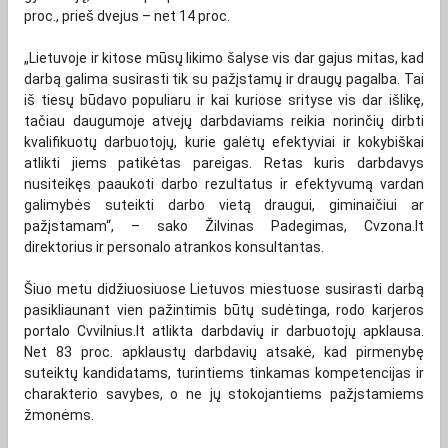
proc., prieš dvejus – net 14 proc.
„Lietuvoje ir kitose mūsų likimo šalyse vis dar gajus mitas, kad
darbą galima susirasti tik su pažįstamų ir draugų pagalba. Tai
iš tiesų būdavo populiaru ir kai kuriose srityse vis dar išlikę,
tačiau daugumoje atvejų darbdaviams reikia norinčių dirbti
kvalifikuotų darbuotojų, kurie galėtų efektyviai ir kokybiškai
atlikti jiems patikėtas pareigas. Retas kuris darbdavys
nusiteikęs paaukoti darbo rezultatus ir efektyvumą vardan
galimybės suteikti darbo vietą draugui, giminaičiui ar
pažįstamam“, – sako Žilvinas Padegimas, Cvzona.lt
direktorius ir personalo atrankos konsultantas.
Šiuo metu didžiuosiuose Lietuvos miestuose susirasti darbą
pasikliaunant vien pažintimis būtų sudėtinga, rodo karjeros
portalo Cvvilnius.lt atlikta darbdavių ir darbuotojų apklausa.
Net 83 proc. apklaustų darbdavių atsakė, kad pirmenybę
suteiktų kandidatams, turintiems tinkamas kompetencijas ir
charakterio savybes, o ne jų stokojantiems pažįstamiems
žmonėms.