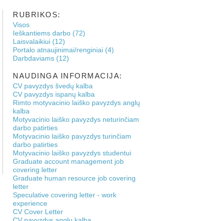
RUBRIKOS:
Visos
Ieškantiems darbo (72)
Laisvalaikiui (12)
Portalo atnaujinimai/renginiai (4)
Darbdaviams (12)
NAUDINGA INFORMACIJA:
CV pavyzdys švedų kalba
CV pavyzdys ispanų kalba
Rimto motyvacinio laiško pavyzdys anglų
kalba
Motyvacinio laiško pavyzdys neturinčiam
darbo patirties
Motyvacinio laiško pavyzdys turinčiam
darbo patirties
Motyvacinio laiško pavyzdys studentui
Graduate account management job
covering letter
Graduate human resource job covering
letter
Speculative covering letter - work
experience
CV Cover Letter
CV pavyzdys anglų kalba