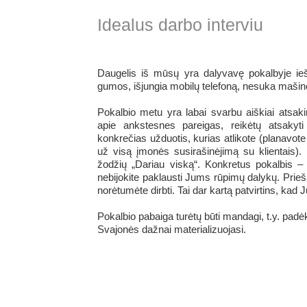
Idealus darbo interviu
Daugelis iš mūsų yra dalyvavę pokalbyje ie
gumos, išjungia mobilų telefoną, nesuka mašinos 
Pokalbio metu yra labai svarbu aiškiai atsak
apie ankstesnes pareigas, reikėtų atsakyti k
konkrečias užduotis, kurias atlikote (planavote
už visą įmonės susirašinėjimą su klientais). P
žodžių „Dariau viską“. Konkretus pokalbis – d
nebijokite paklausti Jums rūpimų dalykų. Prieš
norėtumėte dirbti. Tai dar kartą patvirtins, kad Jū
Pokalbio pabaiga turėtų būti mandagi, t.y. padė
Svajonės dažnai materializuojasi.