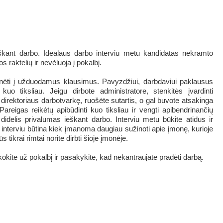
škant darbo. Idealaus darbo interviu metu kandidatas nekramto
raktelių ir nevėluoja į pokalbį.
inėti į užduodamus klausimus. Pavyzdžiui, darbdaviui paklausus
uo tiksliau. Jeigu dirbote administratore, stenkitės įvardinti
 direktoriaus darbotvarkę, ruošėte sutartis, o gal buvote atsakinga
areigas reikėtų apibūdinti kuo tiksliau ir vengti apibendrinančių
idelis privalumas ieškant darbo. Interviu metu būkite atidus ir
 interviu būtina kiek įmanoma daugiau sužinoti apie įmonę, kurioje
s tikrai rimtai norite dirbti šioje įmonėje.
kokite už pokalbį ir pasakykite, kad nekantraujate pradėti darbą.