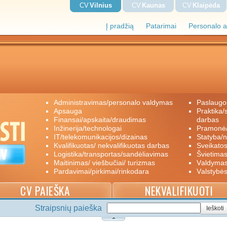
CV
Vilnius
CV
Kaunas
CV
Klaipėda
Į pradžią
Patarimai
Personalo a
administravimas/personalo valdymas
paslaugo
apsauga
praktika/savanoriškas darbas/papildomas
finansai/apskaita/draudimas
darbas
inžinerija/technologai
pramon
IT/telekomunikacijos/dizainas
statyba/
kvalifikuotas/ nekvalifikuotas darbas
sveikato
logistika/transportas/sandėliavimas
švietimas
maitinimas/ viešbučiai/ turizmas
valdyma
pardavimai/pirkimai/rinkodara
valstybė
CV PAIEŠKA
NEKVALIFIKUOTI
Straipsnių paieška