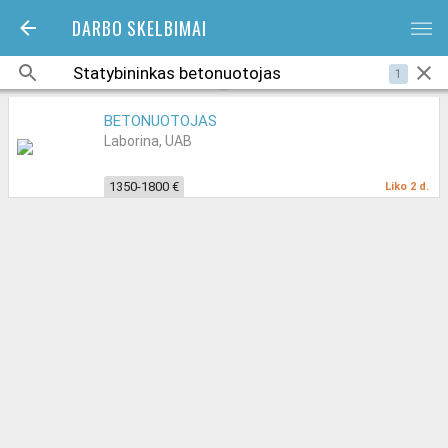
DARBO SKELBIMAI
bars
1
BETONUOTOJAS
Laborina, UAB
1350-1800 €
Liko 2 d.