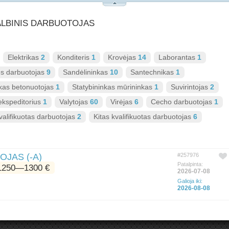
AGALBINIS DARBUOTOJAS
Elektrikas
2
Konditeris
1
Krovėjas
14
Laborantas
1
ės darbuotojas
9
Sandėlininkas
10
Santechnikas
1
nkas betonuotojas
1
Statybininkas mūrininkas
1
Suvirintojas
2
ekspeditorius
1
Valytojas
60
Virėjas
6
Cecho darbuotojas
1
valifikuotas darbuotojas
2
Kitas kvalifikuotas darbuotojas
6
JAS (-A)
#257976
Patalpinta:
1250―1300 €
2026-07-08
Galioja iki:
2026-08-08