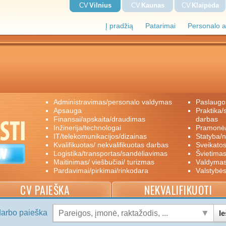
CV
Vilnius
CV
Kaunas
CV
Klaipėda
Į pradžią
Patarimai
Personalo a
administravimas/personalo valdymas
paslaugo
apsauga
praktika/savanoriškas darbas/papildomas
finansai/apskaita/draudimas
darbas
inžinerija/technologai
pramon
IT/telekomunikacijos/dizainas
statyba/
kvalifikuotas/ nekvalifikuotas darbas
sveikato
logistika/transportas/sandėliavimas
švietimas
maitinimas/ viešbučiai/ turizmas
valdyma
pardavimai/pirkimai/rinkodara
valstybė
CV PAIEŠKA
NEKVALIFIKUOTI
darbo paieška
Ie