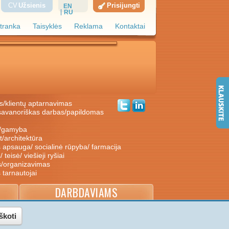
CV
Užsienis
Prisijungti
EN
RU
tranka
Taisyklės
Reklama
Kontaktai
s/klientų aptarnavimas
ė/gamyba
nt/architektūra
s apsauga/ socialinė rūpyba/ farmacija
/ teisė/ viešieji ryšiai
s/organizavimas
s tarnautojai
DARBDAVIAMS
škoti