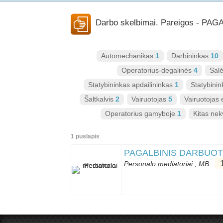
Darbo skelbimai. Pareigos - P
Automechanikas
1
Darbininkas
10
Operatorius-degalinės
4
Sal
Statybininkas apdailininkas
1
Statybini
Šaltkalvis
2
Vairuotojas
5
Vairuotojas 
Operatorius gamyboje
1
Kitas nek
1 puslapis
PAGALBINIS DARBUOTO
Personalo mediatoriai , MB