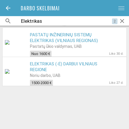
DARBO SKELBIMAI
bars
2
PASTATŲ INŽINERINIŲ SISTEMŲ
ELEKTRIKAS (VILNIAUS REGIONAS)
Pastatų ūkio valdymas, UAB
Nuo 1600 €
Liko 30 d.
ELEKTRIKAS (-Ė) DARBUI VILNIAUS
REGIONE
Noriu darbo, UAB
1500-2000 €
Liko 27 d.