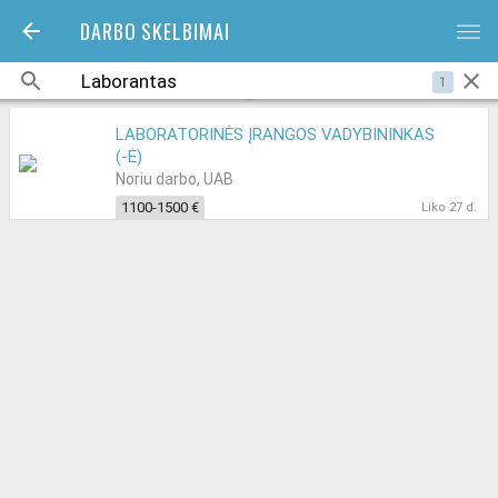
DARBO SKELBIMAI
bars
1
LABORATORINĖS ĮRANGOS VADYBININKAS
(-Ė)
Noriu darbo, UAB
1100-1500 €
Liko 27 d.