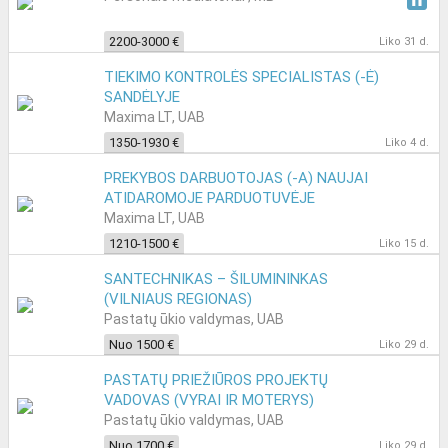
2200-3000 €
Liko 31 d.
TIEKIMO KONTROLĖS SPECIALISTAS (-Ė)
SANDĖLYJE
Maxima LT, UAB
1350-1930 €
Liko 4 d.
PREKYBOS DARBUOTOJAS (-A) NAUJAI
ATIDAROMOJE PARDUOTUVĖJE
Maxima LT, UAB
1210-1500 €
Liko 15 d.
SANTECHNIKAS – ŠILUMININKAS
(VILNIAUS REGIONAS)
Pastatų ūkio valdymas, UAB
Nuo 1500 €
Liko 29 d.
PASTATŲ PRIEŽIŪROS PROJEKTŲ
VADOVAS (VYRAI IR MOTERYS)
Pastatų ūkio valdymas, UAB
Nuo 1700 €
Liko 29 d.