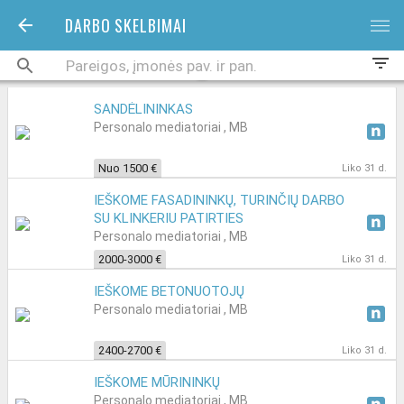
DARBO SKELBIMAI
bars
filter_list
SANDĖLININKAS
Personalo mediatoriai , MB
Nuo 1500 €
Liko 31 d.
IEŠKOME FASADININKŲ, TURINČIŲ DARBO
SU KLINKERIU PATIRTIES
Personalo mediatoriai , MB
2000-3000 €
Liko 31 d.
IEŠKOME BETONUOTOJŲ
Personalo mediatoriai , MB
2400-2700 €
Liko 31 d.
IEŠKOME MŪRININKŲ
Personalo mediatoriai , MB