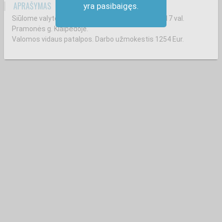
APRAŠYMAS
yra pasibaigęs.
Siūlome valytojos(-jo) darbą pilnu etatu nuo 8 iki 17 val.
Pramonės g. Klaipėdoje.
Valomos vidaus patalpos. Darbo užmokestis 1254 Eur.