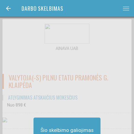
DARBO SKELBIMAS
bars
AINAVA UAB
VALYTOJA(-S) PILNU ETATU PRAMONĖS G.
KLAIPĖDA
ATLYGINIMAS ATSKAIČIUS MOKESČIUS
Nuo 898
€
Šio skelbimo galiojimas