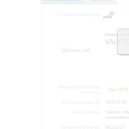
Smulkiau apie šią įmonę
Ainava UA
VALYTO
Atlyginimas atskaičius
Nuo 782 €
mokesčius
Skelbimas galioja iki:
2026-07-02
Darbo pobūdis:
Siūlome valy
ketvirtadien
Kontaktinis telefonas:
861210177