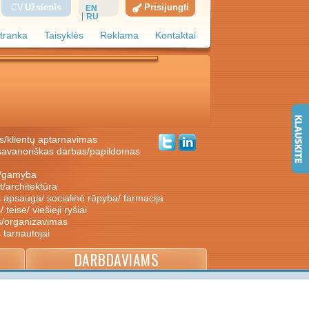
CV
Užsienis
Prisijungti
EN
RU
tranka
Taisyklės
Reklama
Kontaktai
s/klientų aptarnavimas
ė/gamyba
nt/architektūra
s apsauga/ socialinė rūpyba/ farmacija
/ teisė/ viešieji ryšiai
s/organizavimas
s tarnautojai
DARBDAVIAMS