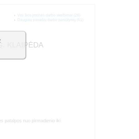
Visi šios įmonės darbo skelbimai (26)
Daugiau panašių darbo pasiūlymų (61)
2
 G. KLAIPĖDA
ės patalpos nuo pirmadienio iki