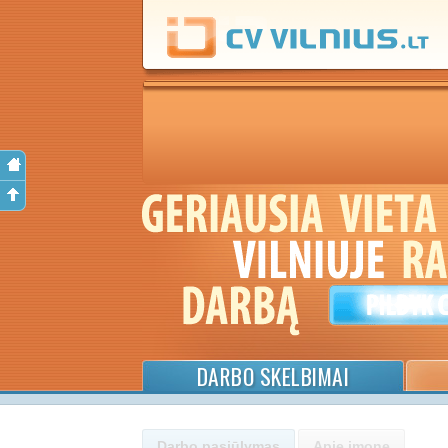
DARBO SKELBIMAI
Darbo pasiūlymas
Apie įmonę