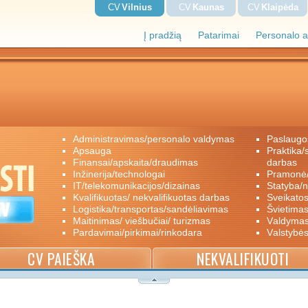
CV
Vilnius
CV
Kaunas
CV
Klaipėda
Į pradžią
Patarimai
Personalo a
administravimas/personalo valdymas
paslaugo
apsauga
praktika/savanoriškas darbas/papildomas
finansai/apskaita/draudimas
darbas
inžinerija/technologai
pramon
IT/telekomunikacijos/dizainas
statyba/
kvalifikuotas/ nekvalifikuotas darbas
sveikato
logistika/transportas/sandėliavimas
švietimas
maitinimas/ viešbučiai/ turizmas
valdyma
pardavimai/pirkimai/rinkodara
valstybė
CV PAIEŠKA
NEKVALIFIKUOTI