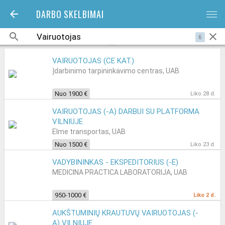
DARBO SKELBIMAI
bars
6
VAIRUOTOJAS (CE KAT.)
Įdarbinimo tarpininkavimo centras, UAB
Nuo 1900 €
Liko 28 d.
VAIRUOTOJAS (-A) DARBUI SU PLATFORMA
VILNIUJE
Elme transportas, UAB
Nuo 1500 €
Liko 23 d.
VADYBININKAS - EKSPEDITORIUS (-Ė)
MEDICINA PRACTICA LABORATORIJA, UAB
950-1000 €
Liko 2 d.
AUKŠTUMINIŲ KRAUTUVŲ VAIRUOTOJAS (-
A) VILNIUJE