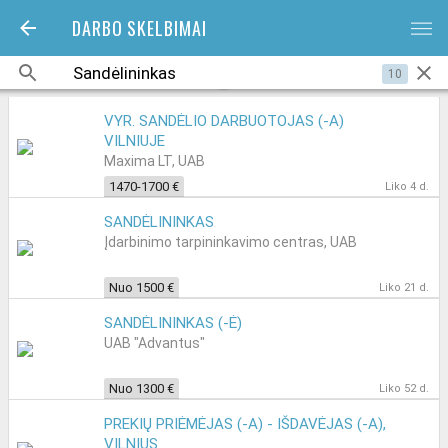
DARBO SKELBIMAI
bars
10
VYR. SANDĖLIO DARBUOTOJAS (-A)
VILNIUJE
Maxima LT, UAB
1470-1700 €
Liko 4 d.
SANDĖLININKAS
Įdarbinimo tarpininkavimo centras, UAB
Nuo 1500 €
Liko 21 d.
SANDĖLININKAS (-Ė)
UAB "Advantus"
Nuo 1300 €
Liko 52 d.
PREKIŲ PRIĖMĖJAS (-A) - IŠDAVĖJAS (-A),
VILNIUS