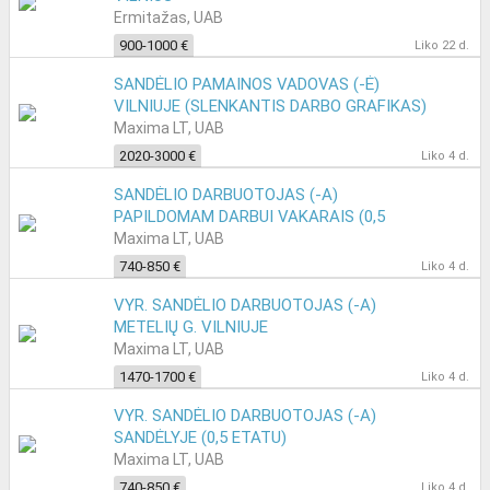
Ermitažas, UAB
900-1000 €
Liko 22 d.
SANDĖLIO PAMAINOS VADOVAS (-Ė)
VILNIUJE (SLENKANTIS DARBO GRAFIKAS)
Maxima LT, UAB
2020-3000 €
Liko 4 d.
SANDĖLIO DARBUOTOJAS (-A)
PAPILDOMAM DARBUI VAKARAIS (0,5
ETATU)
Maxima LT, UAB
740-850 €
Liko 4 d.
VYR. SANDĖLIO DARBUOTOJAS (-A)
METELIŲ G. VILNIUJE
Maxima LT, UAB
1470-1700 €
Liko 4 d.
VYR. SANDĖLIO DARBUOTOJAS (-A)
SANDĖLYJE (0,5 ETATU)
Maxima LT, UAB
740-850 €
Liko 4 d.