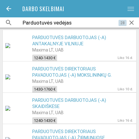
DARBO SKELBIMAI
bars
28
PARDUOTUVĖS DARBUOTOJAS (-A)
ANTAKALNYJE VILNIUJE
Maxima LT, UAB
1240-1430 €
Liko 16 d.
PARDUOTUVĖS DIREKTORIAUS
PAVADUOTOJAS (-A) MOKSLININKŲ G.
VILNIUJE
Maxima LT, UAB
1430-1760 €
Liko 10 d.
PARDUOTUVĖS DARBUOTOJAS (-A)
SKAIDIŠKĖSE
Maxima LT, UAB
1240-1430 €
Liko 16 d.
PARDUOTUVĖS DIREKTORIAUS
PAVADUOTOJAS (-A) ŽIRMUNUOSE