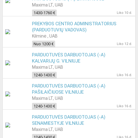
VILNIUJE
Maxima LT, UAB
1430-1760 €
Liko 10 d.
PREKYBOS CENTRO ADMINISTRATORIUS
(PARDUOTUVIŲ VADOVAS)
Kilminė , UAB
Nuo 1200 €
Liko 12 d.
PARDUOTUVĖS DARBUOTOJAS (-A)
KALVARIJŲ G. VILNIUJE
Maxima LT, UAB
1240-1430 €
Liko 16 d.
PARDUOTUVĖS DARBUOTOJAS (-A)
PAŠILAIČIUOSE VILNIUJE
Maxima LT, UAB
1240-1430 €
Liko 16 d.
PARDUOTUVĖS DARBUOTOJAS (-A)
SENAMIESTYJE VILNIUJE
Maxima LT, UAB
1240-1430 €
Liko 16 d.