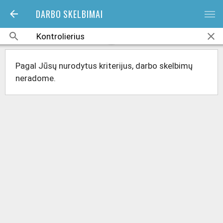
DARBO SKELBIMAI
bars
Pagal Jūsų nurodytus kriterijus, darbo skelbimų
neradome.