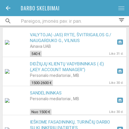
DARBO SKELBIMAI
bars
filter_list
VALYTOJA(-JAS) RYTE, ŠVITRIGAILOS G./
NAUGARDUKO G., VILNIUS
Ainava UAB
540 €
Liko 31 d.
DIDŽIŲJŲ KLIENTŲ VADYBININKAS (-Ė)
(„KEY ACCOUNT MANAGER“)
Personalo mediatoriai , MB
1500-2600 €
Liko 30 d.
SANDĖLININKAS
Personalo mediatoriai , MB
Nuo 1500 €
Liko 30 d.
IEŠKOME FASADININKŲ, TURINČIŲ DARBO
SU KLINKERIU PATIRTIES