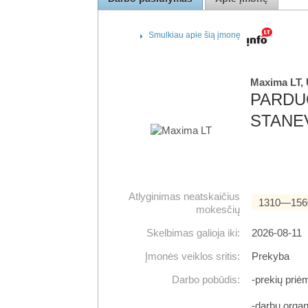
Smulkiau apie šią įmonę
Maxima LT,
PARDUO
STANEV
Atlyginimas neatskaičius
1310―156
mokesčių
Skelbimas galioja iki:
2026-08-11
Įmonės veiklos sritis:
Prekyba
Darbo pobūdis:
-prekių priė
-darbų organ