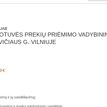
 UAB
TUVĖS PREKIŲ PRIĖMIMO VADYBININK
IČIAUS G. VILNIUJE
0 €
mimą ir jų sandėliavimą;
izavimą ir tvarką parduotuvės sandėlyje;