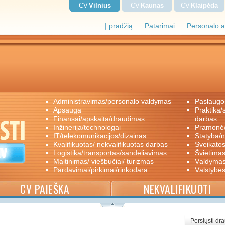
CV
Vilnius
CV
Kaunas
CV
Klaipėda
Į pradžią
Patarimai
Personalo a
administravimas/personalo valdymas
paslaugo
apsauga
praktika/savanoriškas darbas/papildomas
finansai/apskaita/draudimas
darbas
inžinerija/technologai
pramon
IT/telekomunikacijos/dizainas
statyba/
kvalifikuotas/ nekvalifikuotas darbas
sveikato
logistika/transportas/sandėliavimas
švietimas
maitinimas/ viešbučiai/ turizmas
valdyma
pardavimai/pirkimai/rinkodara
valstybė
CV PAIEŠKA
NEKVALIFIKUOTI
Persiųsti dr