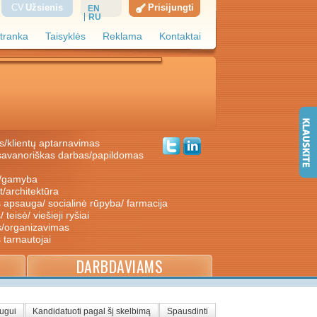
CV
Užsienis
Prisijungti
EN
RU
tranka
Taisyklės
Reklama
Kontaktai
s/klientų aptarnavimas
ė/gamyba
nt/architektūra
s apsauga/ socialinė rūpyba/ farmacija
/ teisė/ viešieji ryšiai
s/organizavimas
s tarnautojai
DARBDAVIAMS
augui
Kandidatuoti pagal šį skelbimą
Spausdinti