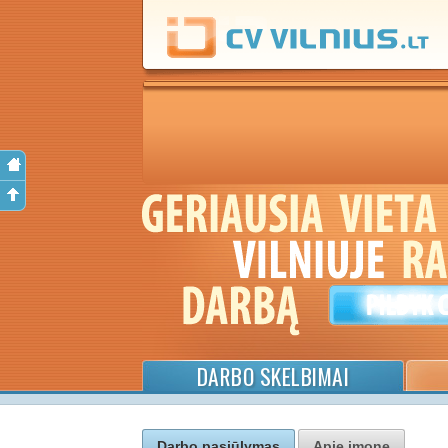
DARBO SKELBIMAI
Darbo pasiūlymas
Apie įmonę