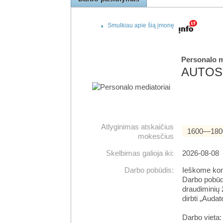
Smulkiau apie šią įmonę
Personalo m
AUTOS
Atlyginimas atskaičius
1600―180
mokesčius
Skelbimas galioja iki:
2026-08-08
Darbo pobūdis:
Ieškome kom
Darbo pobūdi
draudiminių 
dirbti „Auda
Darbo vieta: