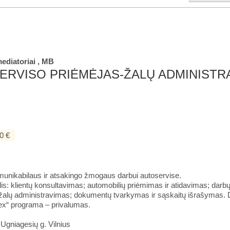
ediatoriai , MB
ERVISO PRIĖMĖJAS-ŽALŲ ADMINISTRA
0 €
unikabilaus ir atsakingo žmogaus darbui autoservise.
s: klientų konsultavimas; automobilių priėmimas ir atidavimas; darbų
žalų administravimas; dokumentų tvarkymas ir sąskaitų išrašymas. Da
tex“ programa – privalumas.
 Ugniagesių g. Vilnius