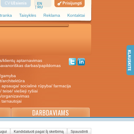
CV
Užsienis
Prisijungti
EN
RU
tranka
Taisyklės
Reklama
Kontaktai
s/klientų aptarnavimas
ė/gamyba
nt/architektūra
s apsauga/ socialinė rūpyba/ farmacija
/ teisė/ viešieji ryšiai
s/organizavimas
s tarnautojai
DARBDAVIAMS
augui
Kandidatuoti pagal šį skelbimą
Spausdinti