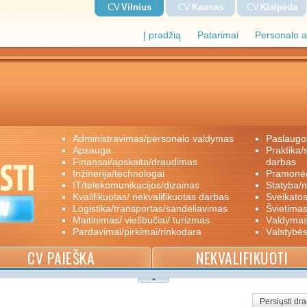
CV
Vilnius
CV
Kaunas
CV
Klaipėda
Į pradžią
Patarimai
Personalo a
administravimas/personalo valdymas
paslaugo
apsauga
praktika/savanoriškas darbas/papildomas
finansai/apskaita/draudimas
darbas
inžinerija/technologai
pramon
IT/telekomunikacijos/dizainas
statyba/
kvalifikuotas/ nekvalifikuotas darbas
sveikato
logistika/transportas/sandėliavimas
švietimas
maitinimas/ viešbučiai/ turizmas
valdyma
pardavimai/pirkimai/rinkodara
valstybė
CV PAIEŠKA
NEKVALIFIKUOTI
Persiųsti dr