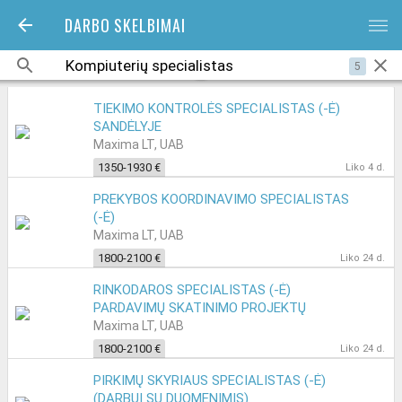
DARBO SKELBIMAI
bars
5
TIEKIMO KONTROLĖS SPECIALISTAS (-Ė)
SANDĖLYJE
Maxima LT, UAB
1350-1930 €
Liko 4 d.
PREKYBOS KOORDINAVIMO SPECIALISTAS
(-Ė)
Maxima LT, UAB
1800-2100 €
Liko 24 d.
RINKODAROS SPECIALISTAS (-Ė)
PARDAVIMŲ SKATINIMO PROJEKTŲ
SKYRIUJE
Maxima LT, UAB
1800-2100 €
Liko 24 d.
PIRKIMŲ SKYRIAUS SPECIALISTAS (-Ė)
(DARBUI SU DUOMENIMIS)