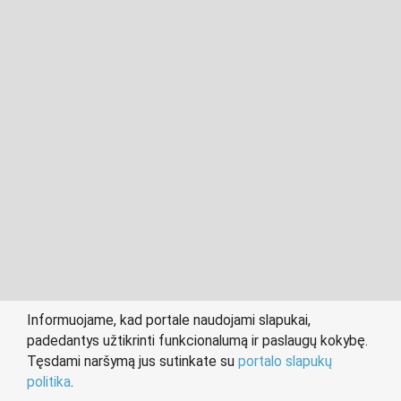
2011- 2026 © cvvilnius.lt
Visos teisės saugomos įstatymo.
Informuojame, kad portale naudojami slapukai,
padedantys užtikrinti funkcionalumą ir paslaugų kokybę.
person
work
Tęsdami naršymą jus sutinkate su
portalo slapukų
IEŠKANTIEMS DARBO
DARBDAVIAMS
politika
.