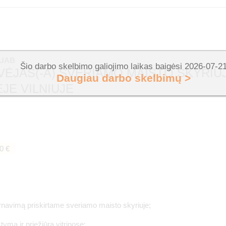
 UAB
Šio darbo skelbimo galiojimo laikas baigėsi 2026-07-2
ĖJAS(-A) SVERIAMO MAISTO SKYRIUJ
Daugiau darbo skelbimų >
ĖJE VILNIUJE
0 €
arnavimą priskirtame sveriamo maisto skyriuje;
tymą ir priežiūrą vitrinose;