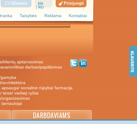
CV
Užsienis
Prisijungti
EN
RU
tranka
Taisyklės
Reklama
Kontaktai
s/klientų aptarnavimas
ė/gamyba
nt/architektūra
s apsauga/ socialinė rūpyba/ farmacija
/ teisė/ viešieji ryšiai
s/organizavimas
s tarnautojai
DARBDAVIAMS