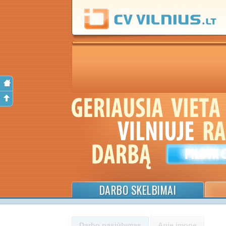
DARBO SKELBIMAI
Darbo pasiūlymas
Apie įmonę