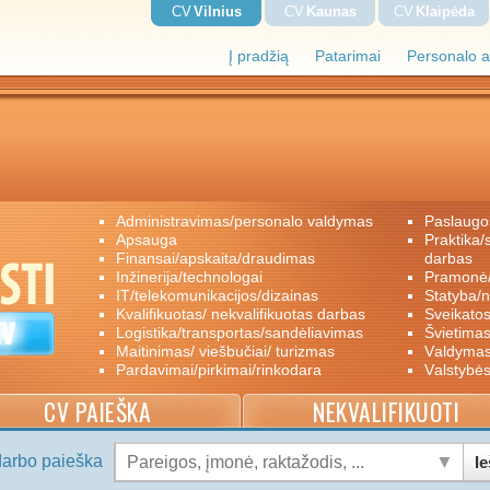
CV
Vilnius
CV
Kaunas
CV
Klaipėda
Į pradžią
Patarimai
Personalo a
administravimas/personalo valdymas
paslaugo
apsauga
praktika/savanoriškas darbas/papildomas
finansai/apskaita/draudimas
darbas
inžinerija/technologai
pramon
IT/telekomunikacijos/dizainas
statyba/
kvalifikuotas/ nekvalifikuotas darbas
sveikato
logistika/transportas/sandėliavimas
švietimas
maitinimas/ viešbučiai/ turizmas
valdyma
pardavimai/pirkimai/rinkodara
valstybė
CV PAIEŠKA
NEKVALIFIKUOTI
darbo paieška
Ie