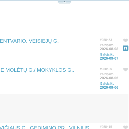
LENTVARIO, VEISIEJŲ G.
#258433
Patalpinta:
2026-08-08
Galioja iki:
2026-09-07
RE MOLĖTŲ G./ MOKYKLOS G.,
#258420
Patalpinta:
2026-08-06
Galioja iki:
2026-09-06
IČIAUS G., GEDIMINO PR., VILNIUS
#258415