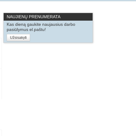
NAUJIENŲ PRENUMERATA
Kas dieną gaukite naujausius darbo
pasiūlymus el.paštu!
Užsisakyti