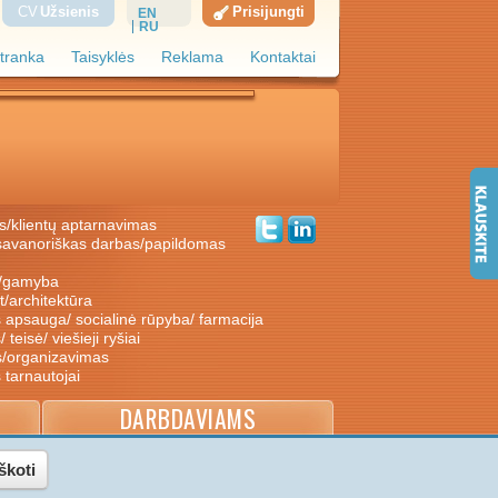
CV
Užsienis
Prisijungti
EN
RU
tranka
Taisyklės
Reklama
Kontaktai
s/klientų aptarnavimas
ė/gamyba
nt/architektūra
s apsauga/ socialinė rūpyba/ farmacija
/ teisė/ viešieji ryšiai
s/organizavimas
s tarnautojai
DARBDAVIAMS
škoti