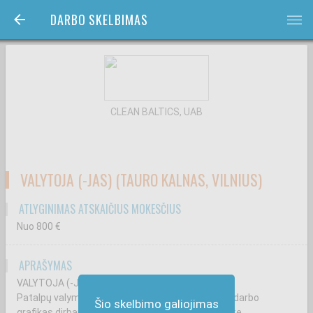
DARBO SKELBIMAS
bars
CLEAN BALTICS, UAB
VALYTOJA (-JAS) (TAURO KALNAS, VILNIUS)
ATLYGINIMAS ATSKAIČIUS MOKESČIUS
Nuo 800
€
APRAŠYMAS
VALYTOJA (-JAS) (TAURO KALNAS, VILNIUS)
Patalpų valymas ir švaros palaikymas. Lankstus darbo
Šio skelbimo galiojimas
grafikas dirbant sutartu metu 2 kartus per savaitę,