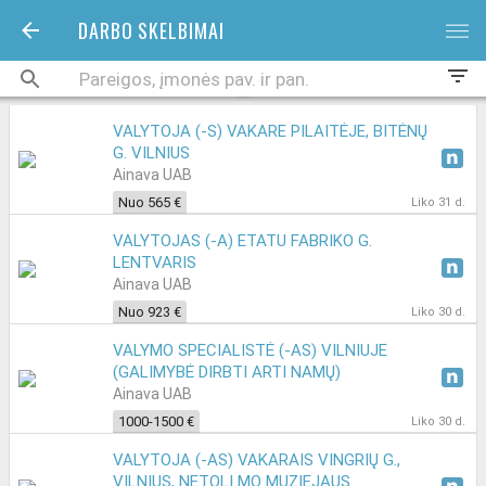
DARBO SKELBIMAI
bars
filter_list
VALYTOJA (-S) VAKARE PILAITĖJE, BITĖNŲ
G. VILNIUS
Ainava UAB
Nuo 565 €
Liko 31 d.
VALYTOJAS (-A) ETATU FABRIKO G.
LENTVARIS
Ainava UAB
Nuo 923 €
Liko 30 d.
VALYMO SPECIALISTĖ (-AS) VILNIUJE
(GALIMYBĖ DIRBTI ARTI NAMŲ)
Ainava UAB
1000-1500 €
Liko 30 d.
VALYTOJA (-AS) VAKARAIS VINGRIŲ G.,
VILNIUS, NETOLI MO MUZIEJAUS