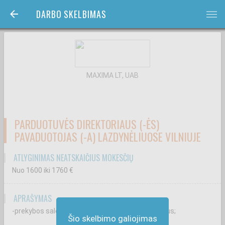
DARBO SKELBIMAS
bars
MAXIMA LT, UAB
PARDUOTUVĖS DIREKTORIAUS (-ĖS)
PAVADUOTOJAS (-A) LAZDYNĖLIUOSE VILNIUJE
ATLYGINIMAS NEATSKAIČIUS MOKESČIŲ
Nuo 1600
iki 1760
€
APRAŠYMAS
-prekybos salėje vykstančius kasdienius procesus;
Šio skelbimo galiojimas