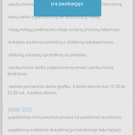
yra pasibaigęs.
-parduotuvės salės priežiūrą bei tinkamą prekių išdėstymą;
-kasų darbo organizavimą bei sklandžią jų veiklą;
-naujų kolegų įvedimą bei viduje sutartų procesų laikymąsi;
-kokybės sistemos priežiūrą ir atitikimą reikalavimams;
-iškilusių situacijų sprendimą su pirkėjais;
-parduotuvės darbo organizavimą nesant parduotuvės
direktoriui;
-darbas pamaininiu darbo grafiku: 4 darbo dienos nuo 10:30 iki
22:30 val., 4 poilsio dienos.
ĮMONĖ SIŪLO
-papildomus motyvacinius priedus už pasiektus rezultatus;
-papildomą sveikatos draudimą (po bandomojo laikotarpio);