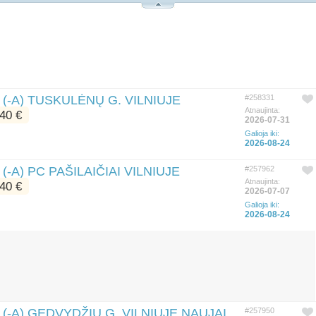
-A) TUSKULĖNŲ G. VILNIUJE
#258331
Atnaujinta:
40 €
2026-07-31
Galioja iki:
2026-08-24
A) PC PAŠILAIČIAI VILNIUJE
#257962
Atnaujinta:
40 €
2026-07-07
Galioja iki:
2026-08-24
-A) GEDVYDŽIŲ G. VILNIUJE NAUJAI
#257950