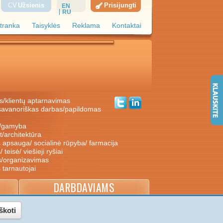
CV
Užsienis
Prisijungti
EN
RU
tranka
Taisyklės
Reklama
Kontaktai
s/klientų aptarnavimas
ė/gamyba
nt/architektūra
s apsauga/ socialinė rūpyba/ farmacija
/ teisė/ viešieji ryšiai
s/organizavimas
s tarnautojai
DARBDAVIAMS
škoti