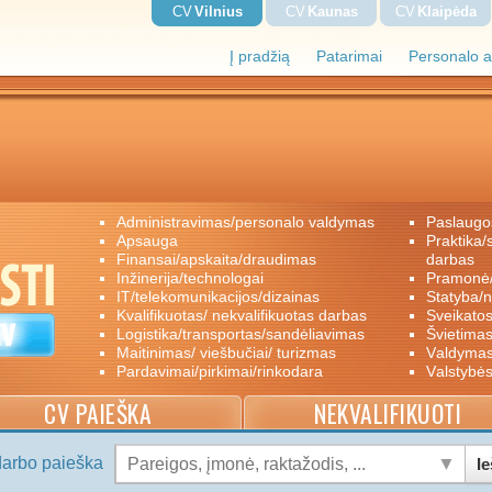
CV
Vilnius
CV
Kaunas
CV
Klaipėda
Į pradžią
Patarimai
Personalo a
administravimas/personalo valdymas
paslaugo
apsauga
praktika/savanoriškas darbas/papildomas
finansai/apskaita/draudimas
darbas
inžinerija/technologai
pramon
IT/telekomunikacijos/dizainas
statyba/
kvalifikuotas/ nekvalifikuotas darbas
sveikato
logistika/transportas/sandėliavimas
švietimas
maitinimas/ viešbučiai/ turizmas
valdyma
pardavimai/pirkimai/rinkodara
valstybė
CV PAIEŠKA
NEKVALIFIKUOTI
darbo paieška
Ie