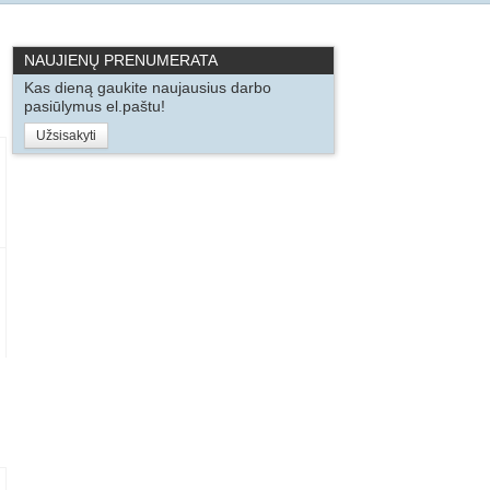
NAUJIENŲ PRENUMERATA
Kas dieną gaukite naujausius darbo
pasiūlymus el.paštu!
Užsisakyti