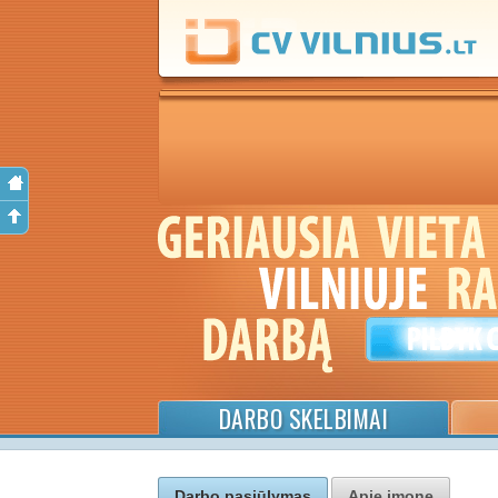
DARBO SKELBIMAI
Darbo pasiūlymas
Apie įmonę