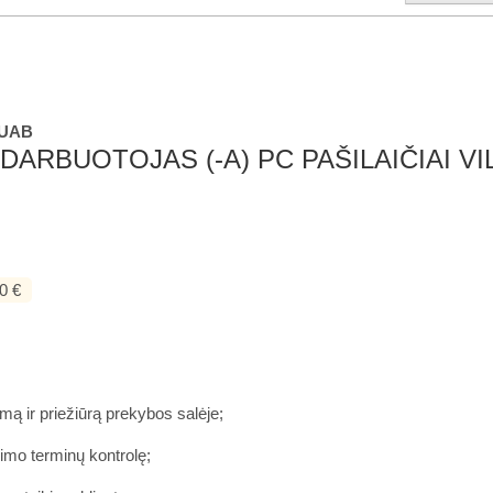
 UAB
DARBUOTOJAS (-A) PC PAŠILAIČIAI VI
0 €
imą ir priežiūrą prekybos salėje;
jimo terminų kontrolę;