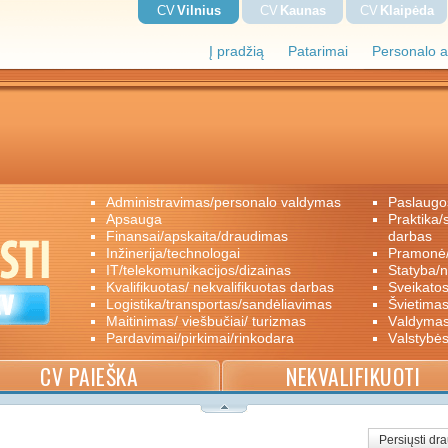
CV
Vilnius
CV
Kaunas
CV
Klaipėda
Į pradžią
Patarimai
Personalo a
administravimas/personalo valdymas
paslaugo
apsauga
praktika/savanoriškas darbas/papildomas
finansai/apskaita/draudimas
darbas
inžinerija/technologai
pramon
IT/telekomunikacijos/dizainas
statyba/
kvalifikuotas/ nekvalifikuotas darbas
sveikato
logistika/transportas/sandėliavimas
švietimas
maitinimas/ viešbučiai/ turizmas
valdyma
pardavimai/pirkimai/rinkodara
valstybė
CV PAIEŠKA
NEKVALIFIKUOTI
Persiųsti dr