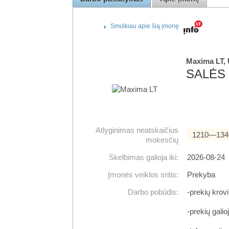
Smulkiau apie šią įmonę
Maxima LT,
SALĖS 
Atlyginimas neatskaičius
1210―134
mokesčių
Skelbimas galioja iki:
2026-08-24
Įmonės veiklos sritis:
Prekyba
Darbo pobūdis:
-prekių krov
-prekių galio