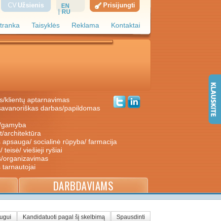
CV
Užsienis
Prisijungti
EN
RU
tranka
Taisyklės
Reklama
Kontaktai
s/klientų aptarnavimas
ė/gamyba
nt/architektūra
s apsauga/ socialinė rūpyba/ farmacija
/ teisė/ viešieji ryšiai
s/organizavimas
s tarnautojai
DARBDAVIAMS
augui
Kandidatuoti pagal šį skelbimą
Spausdinti