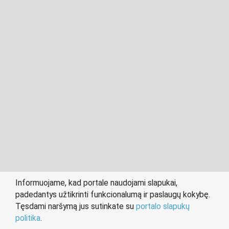
2011- 2026 © cvvilnius.lt
Visos teisės saugomos įstatymo.
Informuojame, kad portale naudojami slapukai,
padedantys užtikrinti funkcionalumą ir paslaugų kokybę.
person
work
Tęsdami naršymą jus sutinkate su
portalo slapukų
IEŠKANTIEMS DARBO
DARBDAVIAMS
politika
.