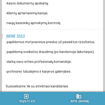
-kasos dokumentų apskaitą;
-klientų aptarnavimą kasoje;
-naujų kasininkų apmokymų kontrolę.
ĮMONĖ SIŪLO
-papildomus motyvacinius priedus už pasiektus rezultatus;
-papildomą sveikatos draudimą (po bandomojo laikotarpio);
-darbą savo srities profesionalų komandoje;
-profesinio tobulėjimo ir karjeros galimybes.
Susisieksime tik su atrinktais kandidatais.
exit_to_app
business
Atsiliepdami į karjeros skelbimą ir pateikdami savo CV, Jūs
patikite MAXIMA LT, UAB savo asmens duomenis. Išsamią
SIŲSTI CV
APIE ĮMONĘ