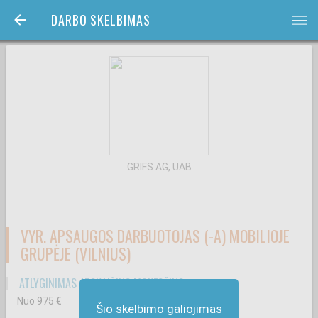
DARBO SKELBIMAS
bars
GRIFS AG, UAB
VYR. APSAUGOS DARBUOTOJAS (-A) MOBILIOJE
GRUPĖJE (VILNIUS)
ATLYGINIMAS ATSKAIČIUS MOKESČIUS
Nuo 975
€
Šio skelbimo galiojimas