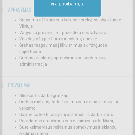
yra pasibaigęs.
APRAŠYMAS
Saugumo užtikrinimas keliuose prekybos objektuose
Vilniuje
Vagysčių prevencija ir pažeidėjų nustatymas
Vaizdo įrašų peržiūra ir incidentų analizė
Greitas reagavimas į iškvietimus skirtinguose
objektuose
Greitas problemų sprendimas su parduotuvių
administracija
PRIVALUMAI
Slenkantis darbo grafikas
Darbas mobilus, todėl bus mažiau rutinos ir daugiau
veiksmo
Galime suteikti tarnybinį automobilis darbo metu
Papildomas draudimas nuo nelaimingų atsitikimų
Suteiksime visus reikiamus apmokymus ir sklandų
įvedimą į darbą.