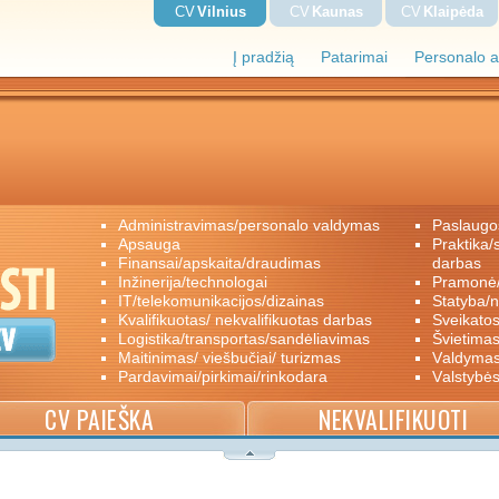
CV
Vilnius
CV
Kaunas
CV
Klaipėda
Į pradžią
Patarimai
Personalo a
administravimas/personalo valdymas
paslaugo
apsauga
praktika/savanoriškas darbas/papildomas
finansai/apskaita/draudimas
darbas
inžinerija/technologai
pramon
IT/telekomunikacijos/dizainas
statyba/
kvalifikuotas/ nekvalifikuotas darbas
sveikato
logistika/transportas/sandėliavimas
švietimas
maitinimas/ viešbučiai/ turizmas
valdyma
pardavimai/pirkimai/rinkodara
valstybė
CV PAIEŠKA
NEKVALIFIKUOTI