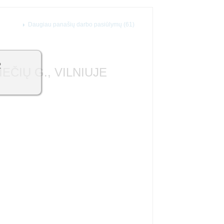
Daugiau panašių darbo pasiūlymų (61)
2
EČIŲ G., VILNIUJE