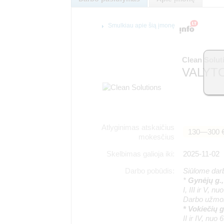
Smulkiau apie šią įmonę
Clean Solut
VALYTO
Atlyginimas atskaičius
130―300 
mokesčius
Skelbimas galioja iki:
2025-11-02
Darbo pobūdis:
Siūlome darbą
*
Gynėjų g.,
I, III ir V, n
Darbo užmok
* Vokiečių 
II ir IV, nuo 