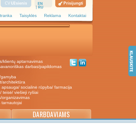
CV
Užsienis
Prisijungti
EN
RU
tranka
Taisyklės
Reklama
Kontaktai
s/klientų aptarnavimas
ė/gamyba
nt/architektūra
s apsauga/ socialinė rūpyba/ farmacija
/ teisė/ viešieji ryšiai
s/organizavimas
s tarnautojai
DARBDAVIAMS