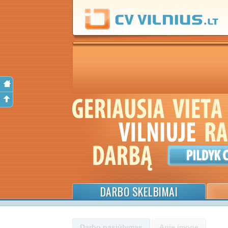
DARBO SKELBIMAI
Darbo pasiūlymas
Apie įmonę