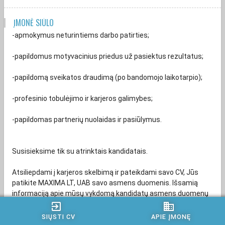
ĮMONĖ SIŪLO
-apmokymus neturintiems darbo patirties;
-papildomus motyvacinius priedus už pasiektus rezultatus;
-papildomą sveikatos draudimą (po bandomojo laikotarpio);
-profesinio tobulėjimo ir karjeros galimybes;
-papildomas partnerių nuolaidas ir pasiūlymus.
Susisieksime tik su atrinktais kandidatais.
Atsiliepdami į karjeros skelbimą ir pateikdami savo CV, Jūs
patikite MAXIMA LT, UAB savo asmens duomenis. Išsamią
informaciją apie mūsų vykdomą kandidatų asmens duomenų
tvarkymą, apie tai, kokius kandidatų duomenis mes renkame ir
exit_to_app
business
tvarkome, kam juos naudojame, kiek laiko saugome ir kt., mes
SIŲSTI CV
APIE ĮMONĘ