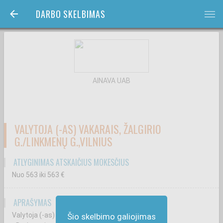
DARBO SKELBIMAS
bars
AINAVA UAB
VALYTOJA (-AS) VAKARAIS, ŽALGIRIO
G./LINKMENŲ G.,VILNIUS
ATLYGINIMAS ATSKAIČIUS MOKESČIUS
Nuo 563
iki 563
€
APRAŠYMAS
Valytoja (-as) vakarais Žalgirio g., Vilnius
Šio skelbimo galiojimas