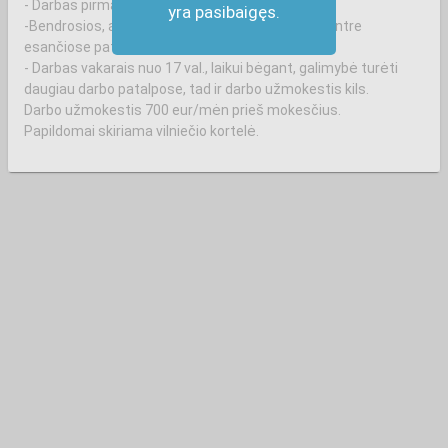
- Darbas pirmadienis-penktadienis;
yra pasibaigęs.
-Bendrosios, administracinės patalpos verslo centre
esančiose patalpose;
- Darbas vakarais nuo 17 val., laikui bėgant, galimybė turėti
daugiau darbo patalpose, tad ir darbo užmokestis kils.
Darbo užmokestis 700 eur/mėn prieš mokesčius.
Papildomai skiriama vilniečio kortelė.