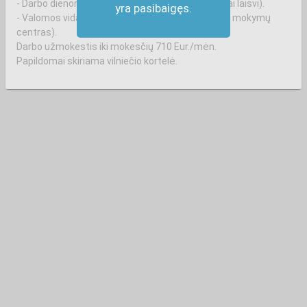
- Darbo dienomis, vakarais nuo 16 val. (savaitgaliai laisvi).
yra pasibaigęs.
- Valomos vidaus patalpos (bendrosios, buitinės, mokymų
centras).
Darbo užmokestis iki mokesčių 710 Eur./mėn.
Papildomai skiriama vilniečio kortelė.