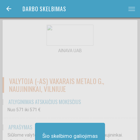
DARBO SKELBIMAS
bars
AINAVA UAB
VALYTOJA (-AS) VAKARAIS METALO G.,
NAUJININKAI, VILNIUJE
ATLYGINIMAS ATSKAIČIUS MOKESČIUS
Nuo 571
iki 571
€
APRAŠYMAS
Siūlome valytojos(-jo) darbą Vilniuje, Metalo g., Naujininkai.
Šio skelbimo galiojimas