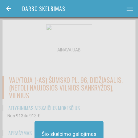
DARBO SKELBIMAS
bars
AINAVA UAB
VALYTOJA (-AS) ŠUMSKO PL. 96, DIDŽIASALIS,
(NETOLI NAUJOSIOS VILNIOS SANKRYŽOS),
VILNIUS
ATLYGINIMAS ATSKAIČIUS MOKESČIUS
Nuo 913
iki 913
€
APRAŠYMAS
Šio skelbimo galiojimas