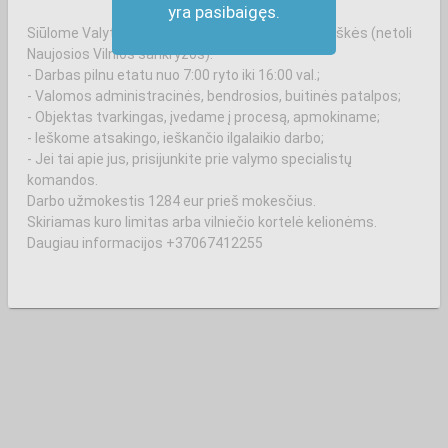
yra pasibaigęs.
Siūlome Valytojos (-o) darbą Šumsko pl., Rokantiškės (netoli
Naujosios Vilnios sankryžos).
- Darbas pilnu etatu nuo 7:00 ryto iki 16:00 val.;
- Valomos administracinės, bendrosios, buitinės patalpos;
- Objektas tvarkingas, įvedame į procesą, apmokiname;
- Ieškome atsakingo, ieškančio ilgalaikio darbo;
- Jei tai apie jus, prisijunkite prie valymo specialistų
komandos.
Darbo užmokestis 1284 eur prieš mokesčius.
Skiriamas kuro limitas arba vilniečio kortelė kelionėms.
Daugiau informacijos +37067412255