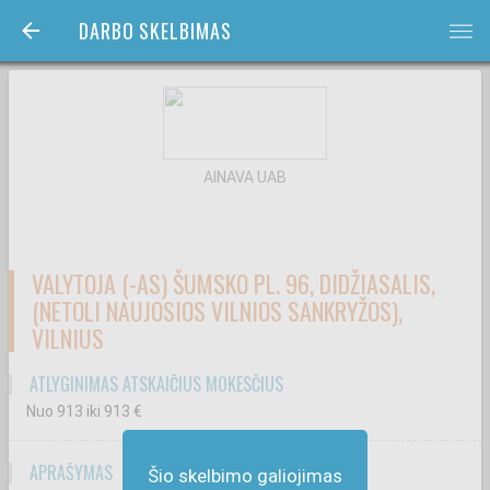
DARBO SKELBIMAS
bars
AINAVA UAB
VALYTOJA (-AS) ŠUMSKO PL. 96, DIDŽIASALIS,
(NETOLI NAUJOSIOS VILNIOS SANKRYŽOS),
VILNIUS
ATLYGINIMAS ATSKAIČIUS MOKESČIUS
Nuo 913
iki 913
€
APRAŠYMAS
Šio skelbimo galiojimas