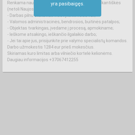
Renkama nauja Valytojų komanda Šumsko pl., Rokantiškės
yra pasibaigęs.
(netoli Naujosios Vilnios sankryžos).
- Darbas pilnu etatu nuo 7:00 ryto iki 16:00 val.;
- Valomos administracinės, bendrosios, buitinės patalpos;
- Objektas tvarkingas, įvedame į procesą, apmokiname;
- Ieškome atsakingo, ieškančio ilgalaikio darbo;
- Jei tai apie jus, prisijunkite prie valymo specialistų komandos.
Darbo užmokestis 1284 eur prieš mokesčius.
Skiriamas kuro limitas arba vilniečio kortelė kelionėms.
Daugiau informacijos +37067412255