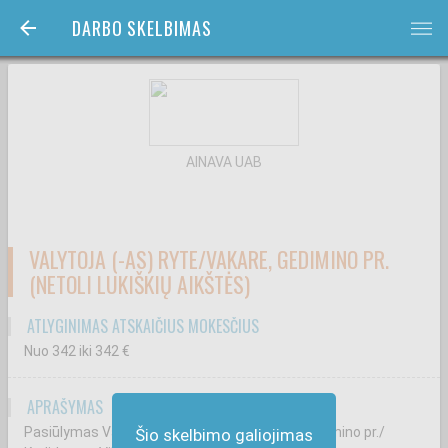
DARBO SKELBIMAS
bars
AINAVA UAB
VALYTOJA (-AS) RYTE/VAKARE, GEDIMINO PR.
(NETOLI LUKIŠKIŲ AIKŠTĖS)
ATLYGINIMAS ATSKAIČIUS MOKESČIUS
Nuo 342
iki 342
€
APRAŠYMAS
Pasiūlymas Valytoja (-as) vakare arba ryte, Gedimino pr./
Šio skelbimo galiojimas