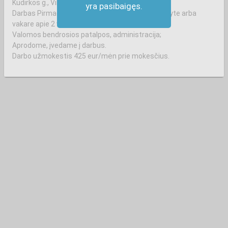
Kudirkos g., Vilnius
yra pasibaigęs.
Darbas Pirmadienį – penktadienį, galima valytis ryte arba
vakare apie 2 val. darbo.
Valomos bendrosios patalpos, administracija;
Aprodome, įvedame į darbus.
Darbo užmokestis 425 eur/mėn prie mokesčius.