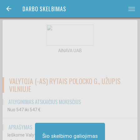
DARBO SKELBIMAS
bars
AINAVA UAB
VALYTOJA (-AS) RYTAIS POLOCKO G., UŽUPIS
VILNIUJE
ATLYGINIMAS ATSKAIČIUS MOKESČIUS
Nuo 547
iki 547
€
APRAŠYMAS
Ieškome Valytojos (-o) Polocko g. Vilniuje
Šio skelbimo galiojimas