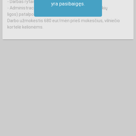
- Darbas rytais, nuo 6 val. ryto.
yra pasibaigęs.
- Administracinės, medicininės (stomotologija, akių
ligos) patalpos netoli Užupio skvero.
Darbo užmokestis 680 eur/mėn prieš mokesčius, vilniečio
kortelė kelionėms.