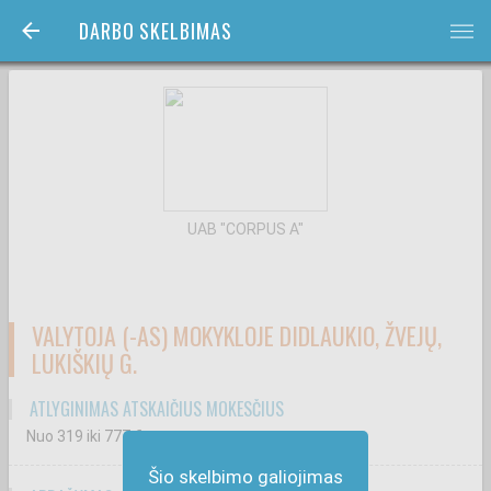
DARBO SKELBIMAS
bars
UAB "CORPUS A"
VALYTOJA (-AS) MOKYKLOJE DIDLAUKIO, ŽVEJŲ,
LUKIŠKIŲ G.
ATLYGINIMAS ATSKAIČIUS MOKESČIUS
Nuo 319
iki 777
€
Šio skelbimo galiojimas