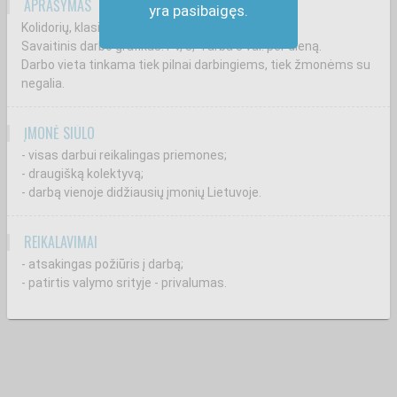
APRAŠYMAS
yra pasibaigęs.
Kolidorių, klasių, sporto salių valymas mokykloje.
Savaitinis darbo grafikas: I-V, 3, 4 arba 8 val. per dieną.
Darbo vieta tinkama tiek pilnai darbingiems, tiek žmonėms su
negalia.
ĮMONĖ SIŪLO
- visas darbui reikalingas priemones;
- draugišką kolektyvą;
- darbą vienoje didžiausių įmonių Lietuvoje.
REIKALAVIMAI
- atsakingas požiūris į darbą;
- patirtis valymo srityje - privalumas.